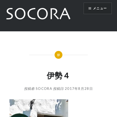
コ
メニュー
ン
テ
ン
ツ
SOCORA
へ
ス
キ
ッ
プ
伊勢４
投稿者:
SOCORA
投稿日:
2017年8月28日