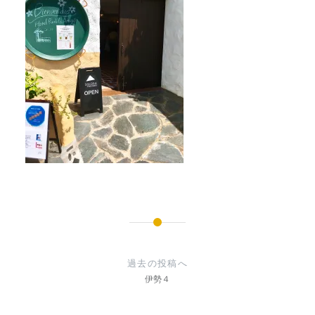
投
稿
過去の投稿へ
ナ
伊勢４
ビ