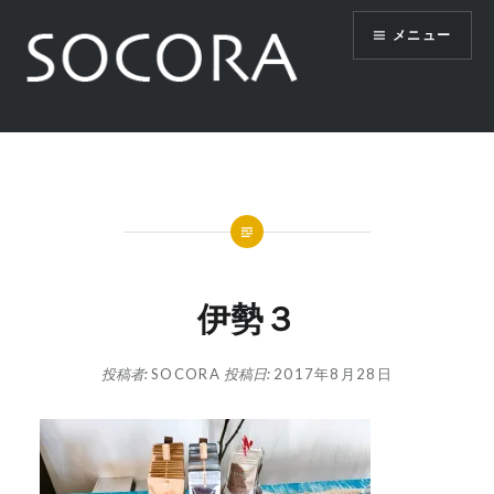
コ
メニュー
ン
テ
ン
ツ
SOCORA
へ
ス
キ
ッ
プ
伊勢３
投稿者:
SOCORA
投稿日:
2017年8月28日