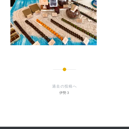
投
稿
過去の投稿へ
ナ
伊勢３
ビ
ゲ
ー