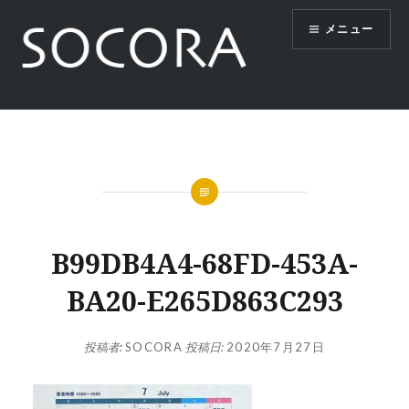
コ
メニュー
ン
テ
ン
ツ
SOCORA
へ
ス
キ
ッ
プ
B99DB4A4-68FD-453A-
BA20-E265D863C293
投稿者:
SOCORA
投稿日:
2020年7月27日