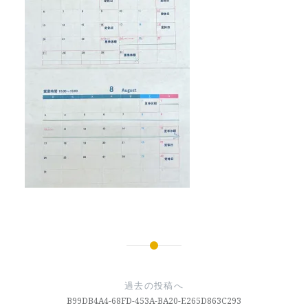
投
稿
過去の投稿へ
ナ
B99DB4A4-68FD-453A-BA20-E265D863C293