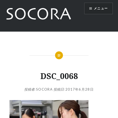
コ
メニュー
ン
テ
ン
ツ
SOCORA
へ
ス
キ
ッ
プ
DSC_0068
投稿者:
SOCORA
投稿日:
2017年6月28日