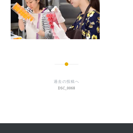
投
稿
過去の投稿へ
ナ
DSC_0068
ビ
ゲ
ー
シ