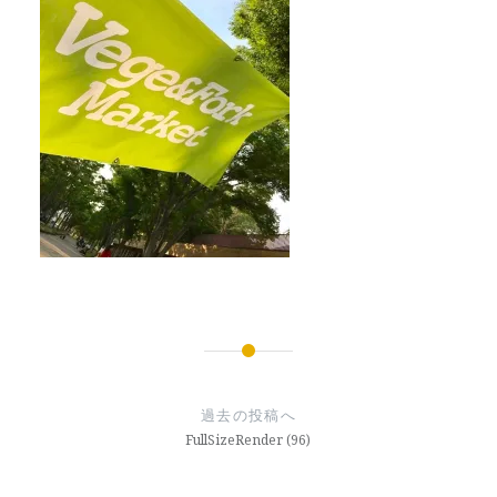
投
稿
過去の投稿へ
ナ
FullSizeRender (96)
ビ