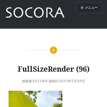
コ
メニュー
ン
テ
ン
ツ
SOCORA
へ
ス
キ
ッ
プ
FullSizeRender (96)
投稿者:
SOCORA
投稿日:
2017年5月29日