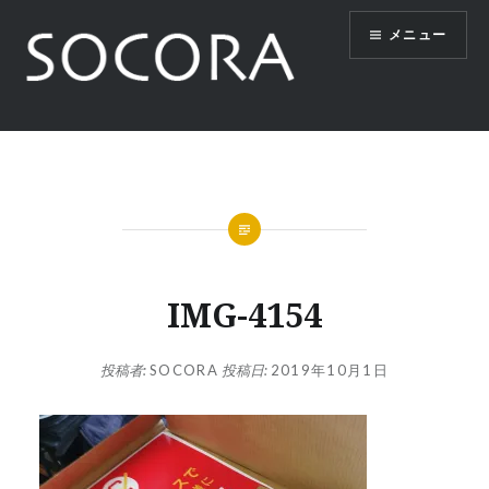
コ
メニュー
ン
テ
ン
ツ
SOCORA
へ
ス
キ
ッ
プ
IMG-4154
投稿者:
SOCORA
投稿日:
2019年10月1日