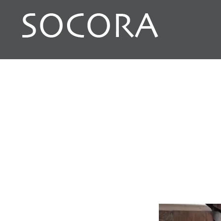
コ
ン
テ
ン
SOCORA
ツ
へ
ス
キ
ッ
プ