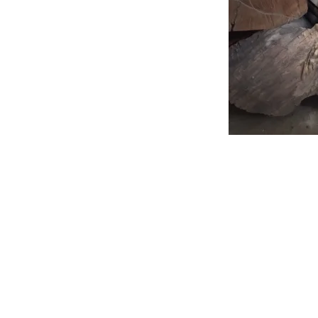
投
稿
ナ
ビ
ゲ