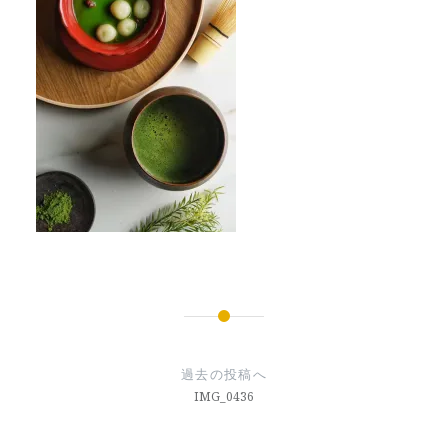
投
稿
過去の投稿へ
ナ
IMG_0436
ビ