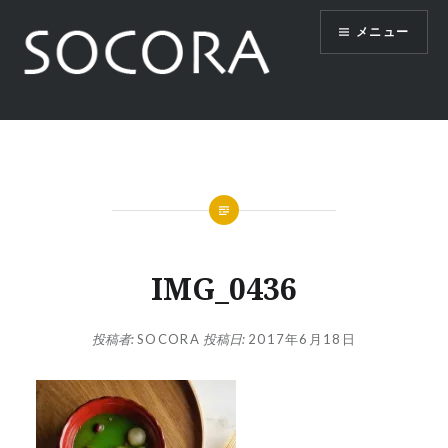
コ
メニュー
ン
テ
ン
ツ
SOCORA
へ
ス
キ
ッ
プ
IMG_0436
投稿者:
SOCORA
投稿日:
2017年6月18日