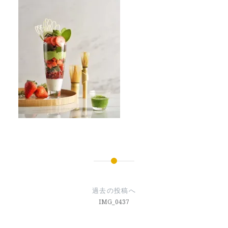
投
稿
過去の投稿へ
ナ
IMG_0437
ビ