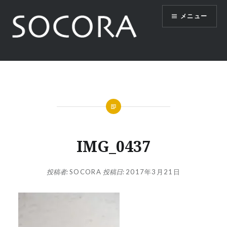
コ
メニュー
ン
テ
ン
ツ
SOCORA
へ
ス
キ
ッ
プ
IMG_0437
投稿者:
SOCORA
投稿日:
2017年3月21日