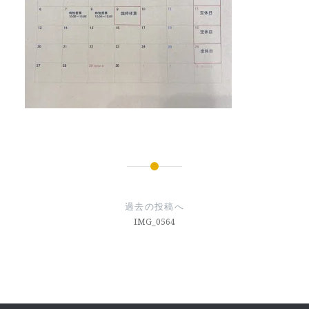
投
稿
過去の投稿へ
ナ
IMG_0564
ビ
ゲ
ー