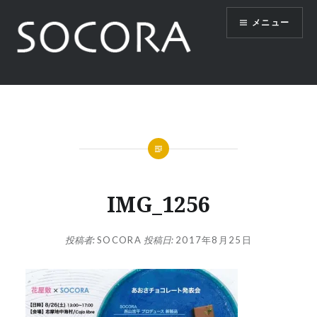
コ
メニュー
ン
テ
ン
ツ
SOCORA
へ
ス
キ
ッ
プ
IMG_1256
投稿者:
SOCORA
投稿日:
2017年8月25日