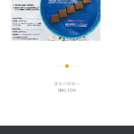
投
稿
過去の投稿へ
ナ
IMG_1256
ビ
ゲ
ー
シ