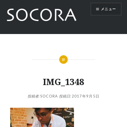
コ
メニュー
ン
テ
ン
ツ
SOCORA
へ
ス
キ
ッ
プ
IMG_1348
投稿者:
SOCORA
投稿日:
2017年9月5日