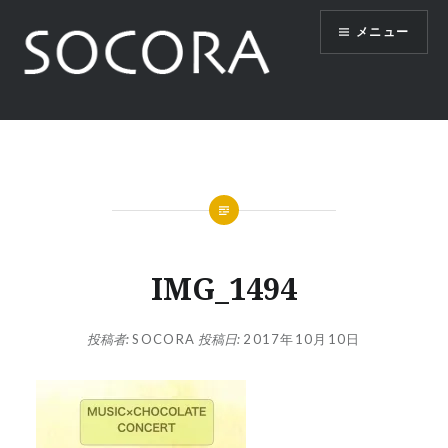
コ
メニュー
ン
テ
ン
ツ
SOCORA
へ
ス
キ
ッ
プ
IMG_1494
投稿者:
SOCORA
投稿日:
2017年10月10日