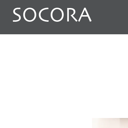
コ
ン
テ
ン
SOCORA
ツ
へ
ス
キ
ッ
プ