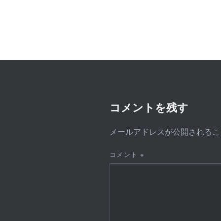
ビ
ゲ
ー
シ
ョ
ン
コメントを残す
メールアドレスが公開されるこ
コメント
※