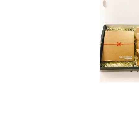
投
稿
ナ