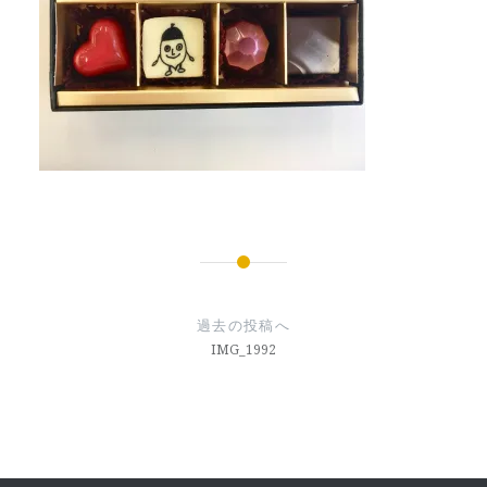
投
稿
過去の投稿へ
ナ
IMG_1992
ビ
ゲ
ー