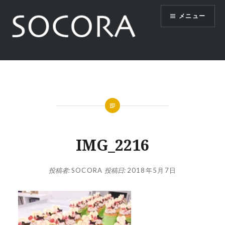
コ
メニュー
ン
テ
ン
ツ
SOCORA
へ
ス
キ
ッ
プ
IMG_2216
投稿者:
SOCORA
投稿日:
2018年5月7日