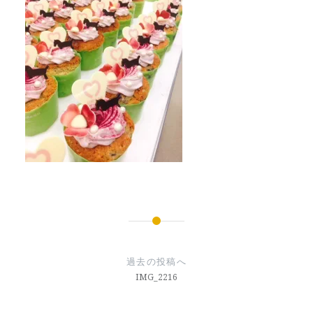
投
稿
過去の投稿へ
ナ
IMG_2216
ビ