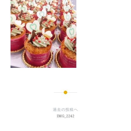
投
稿
過去の投稿へ
ナ
IMG_2242
ビ