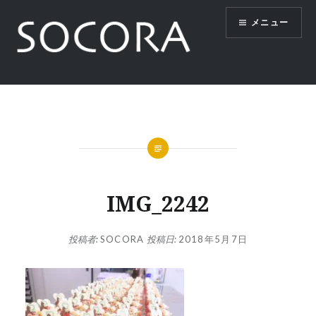
コ
メニュー
ン
テ
ン
ツ
SOCORA
へ
ス
キ
ッ
プ
IMG_2242
投稿者:
SOCORA
投稿日:
2018年5月7日