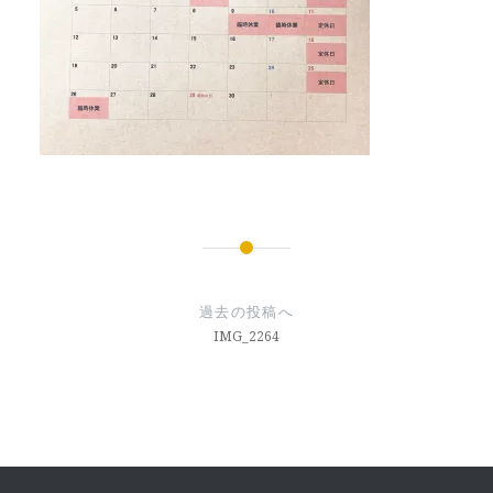
投
稿
過去の投稿へ
ナ
IMG_2264
ビ
ゲ
ー