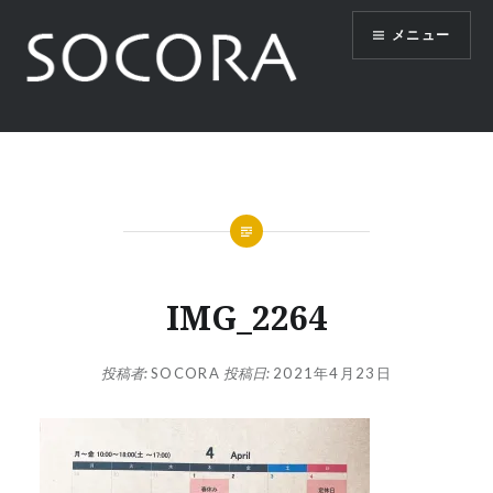
コ
メニュー
ン
テ
ン
ツ
SOCORA
へ
ス
キ
ッ
プ
IMG_2264
投稿者:
SOCORA
投稿日:
2021年4月23日