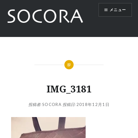
コ
メニュー
ン
テ
ン
ツ
SOCORA
へ
ス
キ
ッ
プ
IMG_3181
投稿者:
SOCORA
投稿日:
2018年12月1日