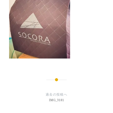
投
稿
過去の投稿へ
ナ
IMG_3181
ビ