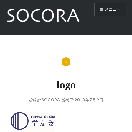
コ
メニュー
ン
テ
ン
ツ
SOCORA
へ
ス
キ
ッ
プ
logo
投稿者:
SOCORA
投稿日:
2018年7月9日