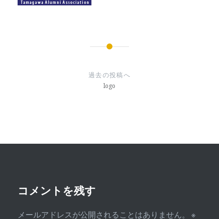
投
稿
過去の投稿へ
ナ
logo
ビ
ゲ
ー
シ
ョ
ン
コメントを残す
メールアドレスが公開されることはありません。
※