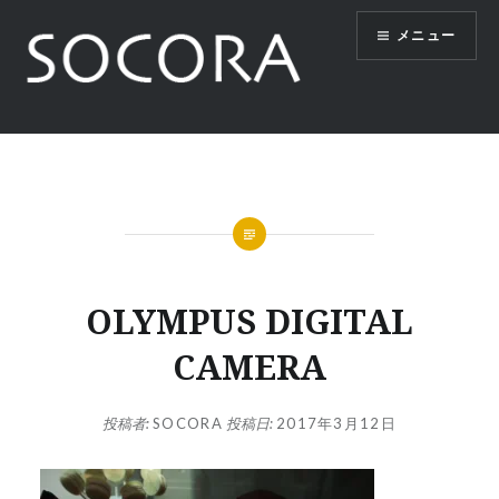
コ
メニュー
ン
テ
ン
ツ
SOCORA
へ
ス
キ
ッ
プ
OLYMPUS DIGITAL
CAMERA
投稿者:
SOCORA
投稿日:
2017年3月12日