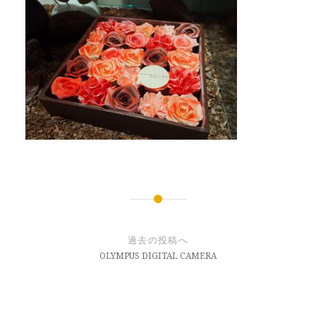
投
稿
過去の投稿へ
ナ
OLYMPUS DIGITAL CAMERA
ビ
ゲ