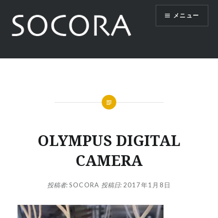
コ
メニュー
ン
テ
ン
ツ
SOCORA
へ
ス
キ
ッ
プ
OLYMPUS DIGITAL
CAMERA
投稿者:
SOCORA
投稿日:
2017年1月8日