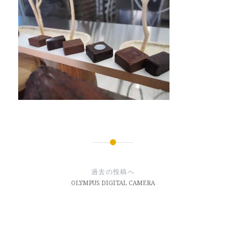
投
稿
過去の投稿へ
ナ
OLYMPUS DIGITAL CAMERA
ビ
ゲ