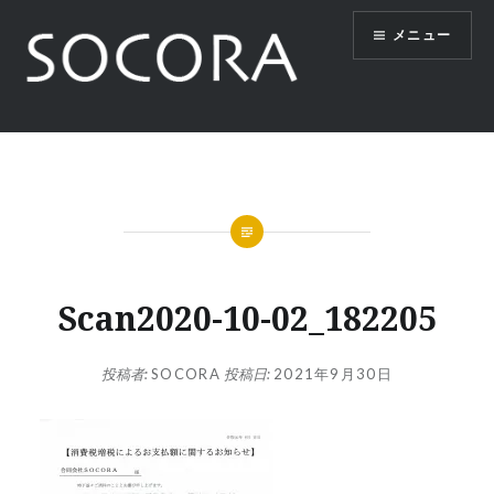
コ
メニュー
ン
テ
ン
ツ
SOCORA
へ
ス
キ
ッ
プ
Scan2020-10-02_182205
投稿者:
SOCORA
投稿日:
2021年9月30日