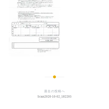
投
稿
過去の投稿へ
ナ
Scan2020-10-02_182205
ビ