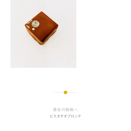
投
稿
過去の投稿へ
ナ
ピスタチオブロンテ
ビ