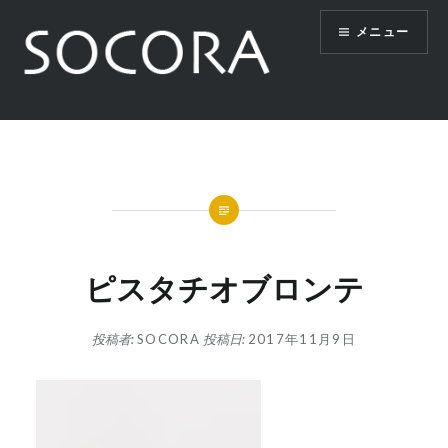
コ
メニュー
ン
テ
ン
ツ
SOCORA
へ
ス
キ
ッ
プ
ピスタチオブロンテ
投稿者:
SOCORA
投稿日:
2017年11月9日